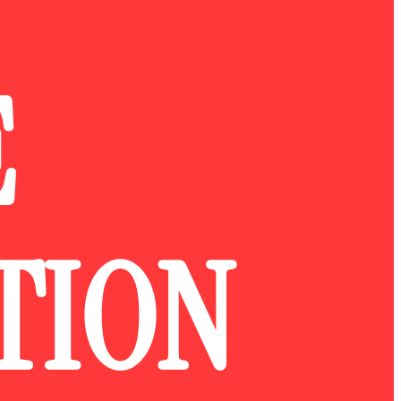
E
TION